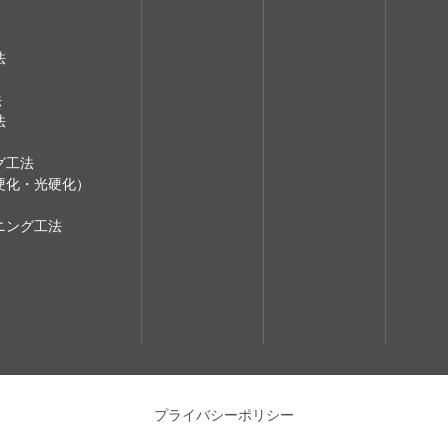
法
法
法
グ工法
硬化・光硬化）
ニング工法
プライバシーポリシー