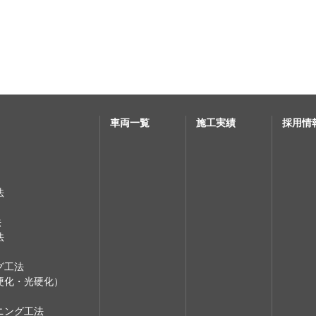
車両一覧
施工実績
採用情
法
法
法
グ工法
硬化・光硬化）
ニング工法